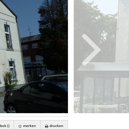
ock (
)
merken
drucken