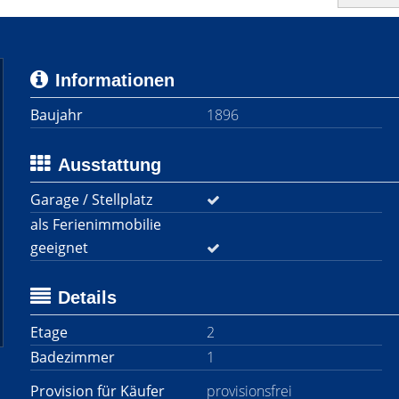
Informationen
Baujahr
1896
Ausstattung
Garage / Stellplatz
als Ferienimmobilie
geeignet
Details
Etage
2
Badezimmer
1
Provision für Käufer
provisionsfrei