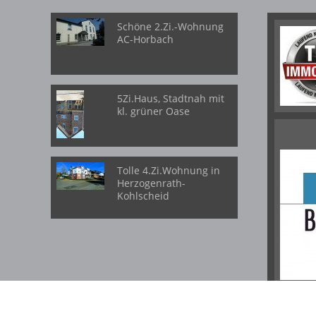
Schöne 2.Zi.-Wohnung
AC-Horbach
5Zi.Haus, Stadtnah mit
kl. grüner Oase
Tolle 4.Zi.Wohnung in
Herzogenrath-
Kohlscheid