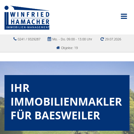
0241 / 9329287
Mo. - Do. 09.00 - 13.00 Uhr
29.07.2026
Objekte: 19
IHR
IMMOBILIENMAKLER
FÜR BAESWEILER