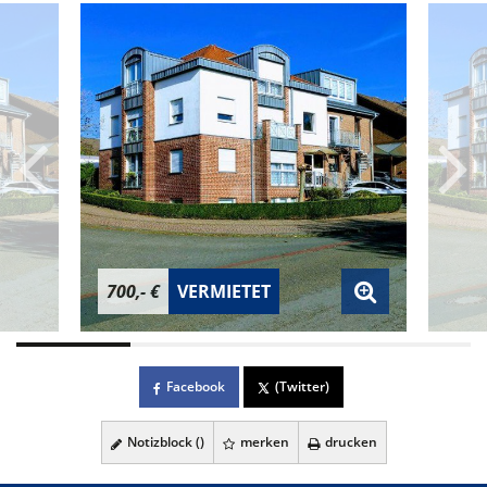
700,- €
VERMIETET
Facebook
(Twitter)
Notizblock (
)
merken
drucken