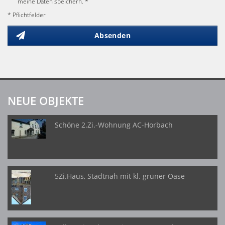
meine Daten speichern. *
* Pflichtfelder
Absenden
NEUE OBJEKTE
Schöne 2.Zi.-Wohnung AC-Horbach
5Zi.Haus, Stadtnah mit kl. grüner Oase