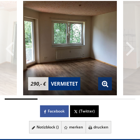
290,- €
VERMIETET
Facebook
(Twitter)
Notizblock (
)
merken
drucken