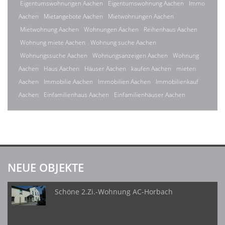
Eigentumswohnungen Aachen
Eigentumswohnung Aachen
Immo
Aachen
Mietangebote Aachen
Mietwohnungen Aachen
Mietwohnung Aachen
Wohnungen Aachen
Reihenhaus Aachen
Wohnung miete Aachen
Wohnung suche Aachen
Wohnungssuche Aachen
Wohnungsanzeigen Aachen
Wohnung
Aachen
Haus Aachen
Häuser Aachen
kaufen Aachen
mieten
Aachen
Immobilie Aachen
Immobilien Aachen
Immobilienkauf
Aachen
Einfamilienhaus Aachen
Einfamilienhäuser Aachen
NEUE OBJEKTE
Schöne 2.Zi.-Wohnung AC-Horbach