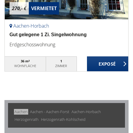
270,- €
VERMIETET
Aachen-Horbach
Gut gelegene 1 Zi. Singelwohnung
Erdgeschosswohnung
36 m²
1
WOHNFLÄCHE
ZIMMER
Aachen
Aachen - Aachen-Forst
Aachen-Horbach
Herzogenrath
Herzogenrath-Kohlscheid