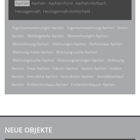
Aachen
Aachen - Aachen-Forst
Aachen-Horbach
Herzogenrath
Herzogenrath-Kohlscheid
Eigentumswohnungen Aachen
Eigentumswohnung Aachen
Immo
Aachen
Mietangebote Aachen
Mietwohnungen Aachen
Mietwohnung Aachen
Wohnungen Aachen
Reihenhaus Aachen
Wohnung miete Aachen
Wohnung suche Aachen
Wohnungssuche Aachen
Wohnungsanzeigen Aachen
Wohnung
Aachen
Haus Aachen
Häuser Aachen
kaufen Aachen
mieten
Aachen
Immobilie Aachen
Immobilien Aachen
Immobilienkauf
Aachen
Einfamilienhaus Aachen
Einfamilienhäuser Aachen
NEUE OBJEKTE