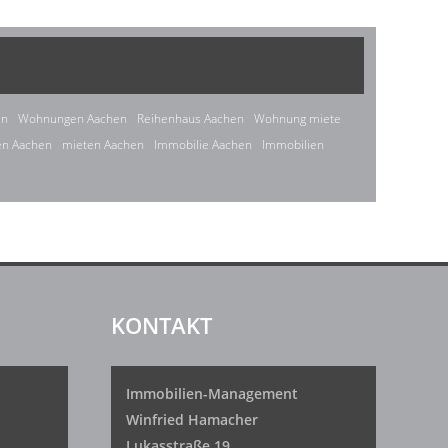
en
Wohnungen Aachen
Reihenhaus Aachen
Wohnung miete
en Aachen
mieten Aachen
Immobilie Aachen
Immobilien
KONTAKT
Immobilien-Management
Winfried Hamacher
Lukasstraße 19