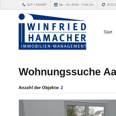
0241 / 9329287
Mo. - Do. 09.00 - 13.00 Uhr
29.07.
Start
Wohnungssuche Aac
Anzahl der
Objekte:
2