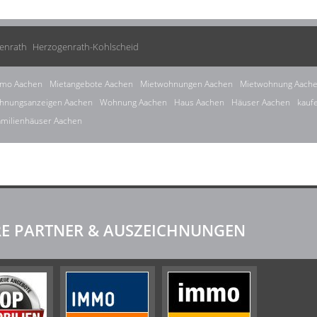
enrath
Herzogenrath-Kohlscheid
mo Aachen
Mietangebote Aachen
Mietwohnungen Aachen
Mietwohnung Aach
hnungsanzeigen Aachen
Wohnung Aachen
Haus Aachen
Häuser Aachen
kauf
amilienhäuser Aachen
E PARTNER & AUSZEICHNUNGEN