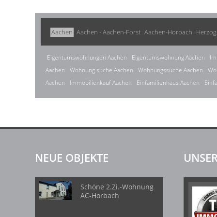
Aachen
Aachen - Aachen-Forst
Aachen-Horbach
Herzog
Eigentumswohnungen Aachen
Eigentumswohnung Aachen
Im
Aachen
Wohnung suche Aachen
Wohnungssuche Aachen
Wo
Aachen
Immobilienkauf Aachen
Einfamilienhaus Aachen
Einf
NEUE OBJEKTE
UNSER
Schöne 2.Zi.-Wohnung
AC-Horbach