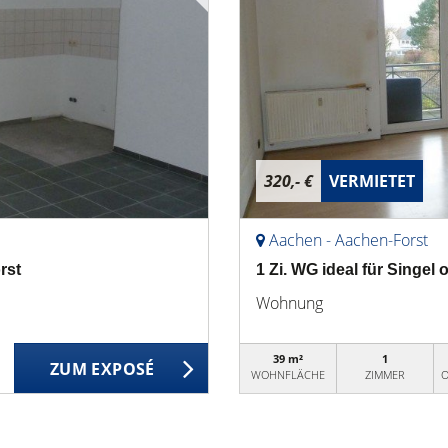
320,- €
VERMIETET
Aachen - Aachen-Forst
rst
1 Zi. WG ideal für Singel
Wohnung
39 m²
1
ZUM EXPOSÉ
WOHNFLÄCHE
ZIMMER
O