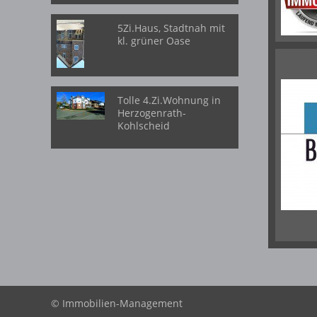
5Zi.Haus, Stadtnah mit
kl. grüner Oase
Tolle 4.Zi.Wohnung in
Herzogenrath-
Kohlscheid
© Immobilien-Management